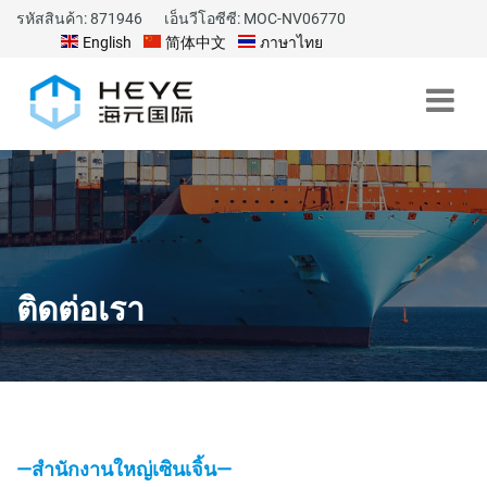
รหัสสินค้า: 871946
เอ็นวีโอซีซี: MOC-NV06770
English
简体中文
ภาษาไทย
ติดต่อเรา
—สำนักงานใหญ่เซินเจิ้น—