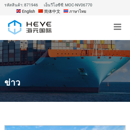
รหัสสินค้า: 871946
เอ็นวีโอซีซี: MOC-NV06770
English
简体中文
ภาษาไทย
ข่าว